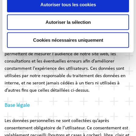
Utilisation des données
Autoriser tous les cookies
Les données que vous nous transmettez directement sont
Autoriser la sélection
utilisées dans le but de vous contacter dans le cadre de la
demande que vous nous faites. Les données « web analytics »
sont collectées de forme anonyme (en enregistrant des
Cookies nécessaires uniquement
adresses IP anonymes) par Google Analytics, et nous
permettent de mesurer l'audience de notre site web, les
consultations et les éventuelles erreurs afin d’améliorer
constamment l’expérience des utilisateurs. Ces données sont
utilisées par notre responsable du traitement des données en
interne, et ne seront jamais cédées à un tiers ni utilisées à
d’autres fins que celles détaillées ci-dessus.
Base légale
Les données personnelles ne sont collectées qu’après
consentement obligatoire de l’utilisateur. Ce consentement est
valablement recueilli (boutons et cases à cocher), libre, clair et